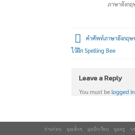
ภาษาอังกฤษท
คำศัพท์ภาษาอังกฤษป
ไว้ฝึก Spelling Bee
Leave a Reply
You must be
logged in
อ่านก่อน
มุมเด็กๆ
มุมนักเรียน
มุมครู
บ