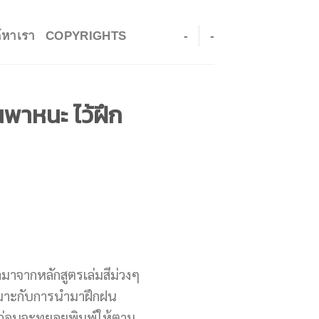
ค์หาเรา
COPYRIGHTS
-
-
พาหนะ ไว้ฝึก
ำมาจากหลักสูตรเล่มสีม่วงๆ
เหมาะกับการนำมาฝึกฝน
างๆก่อนจะทยอยพิมพ์ให้ตาม