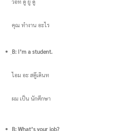
ว็อท ดู ยู ดู
คุณ ทำงาน อะไร
B: I’m a student.
ไอม อะ สตู๊เดินท
ผม เป็น นักศึกษา
B: What’s your job?