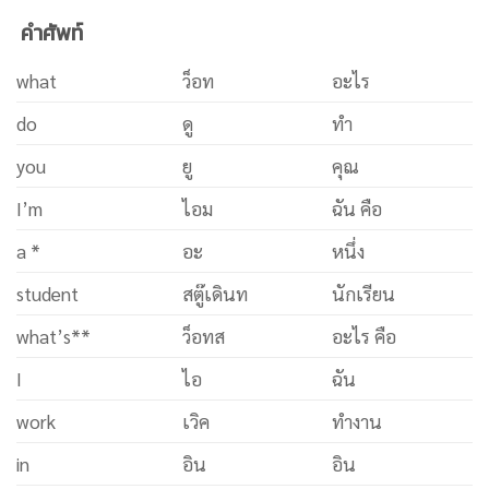
คำศัพท์
what
ว็อท
อะไร
do
ดู
ทำ
you
ยู
คุณ
I’m
ไอม
ฉัน คือ
a *
อะ
หนึ่ง
student
สตู๊เดินท
นักเรียน
what’s**
ว็อทส
อะไร คือ
I
ไอ
ฉัน
work
เวิค
ทำงาน
in
อิน
อิน