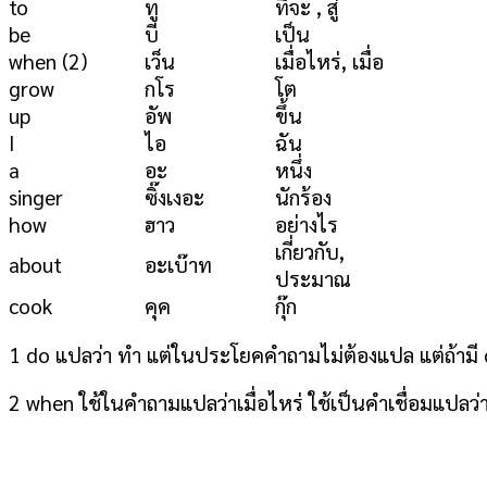
to
ทู
ที่จะ , สู่
be
บี
เป็น
when (2)
เว็น
เมื่อไหร่, เมื่อ
grow
กโร
โต
up
อัพ
ขึ้น
I
ไอ
ฉัน
a
อะ
หนึ่ง
singer
ซิ๊งเงอะ
นักร้อง
how
ฮาว
อย่างไร
เกี่ยวกับ,
about
อะเบ๊าท
ประมาณ
cook
คุค
กุ๊ก
1 do แปลว่า ทำ แต่ในประโยคคำถามไม่ต้องแปล แต่ถ้ามี d
2 when ใช้ในคำถามแปลว่าเมื่อไหร่ ใช้เป็นคำเชื่อมแปลว่า 