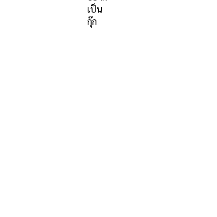
เป็น
กุ๊ก