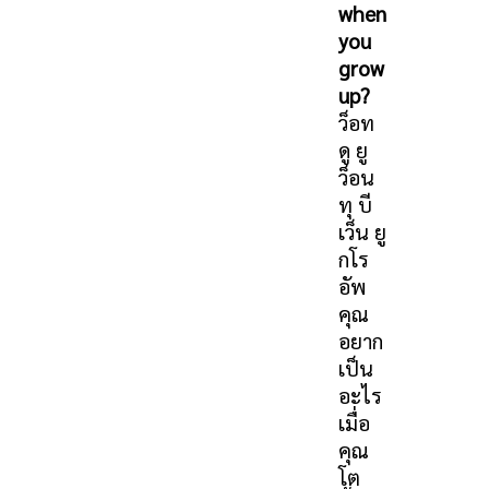
when
you
grow
up?
ว็อท
ดู ยู
ว็อน
ทุ บี
เว็น ยู
กโร
อัพ
คุณ
อยาก
เป็น
อะไร
เมื่อ
คุณ
โต