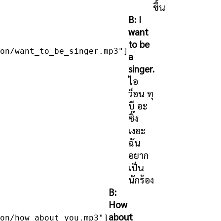
ขึ้น
B: I
want
to be
on/want_to_be_singer.mp3"]
a
singer.
ไอ
ว็อน ทุ
บี อะ
ซิ๊ง
เงอะ
ฉัน
อยาก
เป็น
นักร้อง
B:
How
about
on/how_about_you.mp3"]