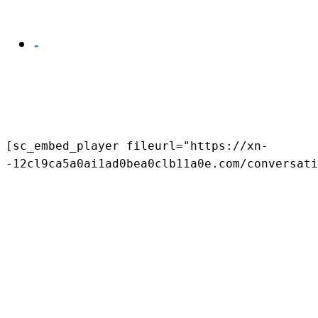
-
[sc_embed_player fileurl="https://xn-
-12cl9ca5a0ai1ad0bea0clb11a0e.com/conversati