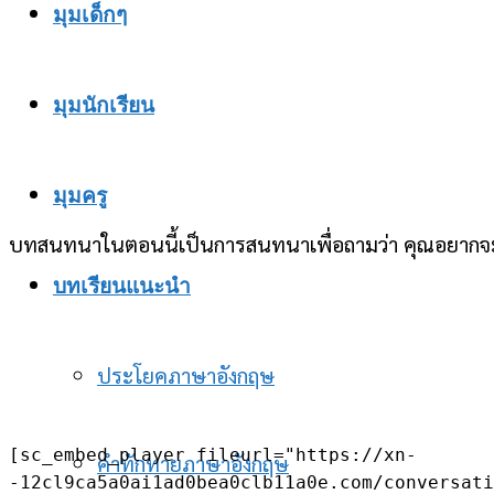
มุมเด็กๆ
มุมนักเรียน
มุมครู
บทสนทนาในตอนนี้เป็นการสนทนาเพื่อถามว่า คุณอยากจะเ
บทเรียนแนะนำ
ประโยคภาษาอังกฤษ
[sc_embed_player fileurl="https://xn-
คำทักทายภาษาอังกฤษ
-12cl9ca5a0ai1ad0bea0clb11a0e.com/conversati