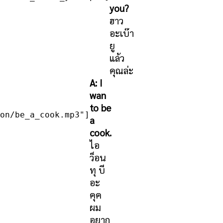
you?
ฮาว
อะเบ๊า
ยู
แล้ว
คุณล่ะ
A: I
wan
to be
on/be_a_cook.mp3"]
a
cook.
ไอ
ว็อน
ทุ บี
อะ
คุค
ผม
อยาก