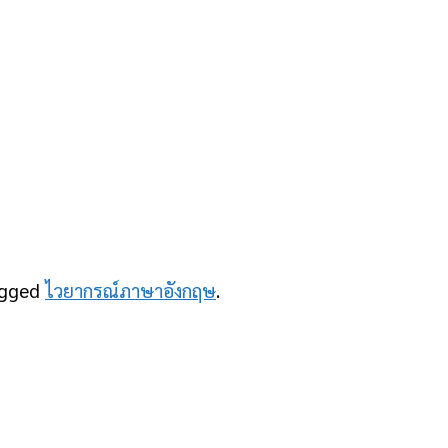
agged
ไวยากรณ์ภาษาอังกฤษ
.