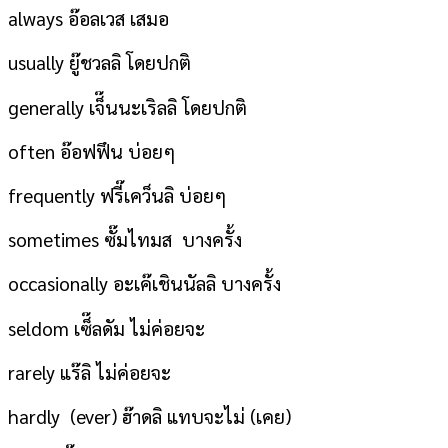
always อ๊อลเวส เสมอ
usually ยู๊ชวลลิ โดยปกติ
generally เจ็๊นนะเริลลิ โดยปกติ
often อ๊อฟฟึน บ่อยๆ
frequently ฟรี๊เคว็นลิ บ่อยๆ
sometimes ซั๊มไทมส บางครั้ง
occasionally อะเค๊เชินนัลลิ บางครั้ง
seldom เซ็๊ลดัม ไม่ค่อยจะ
rarely แร๊ลิ ไม่ค่อยจะ
hardly (ever) ฮ๊าดลิ แทบจะไม่ (เคย)