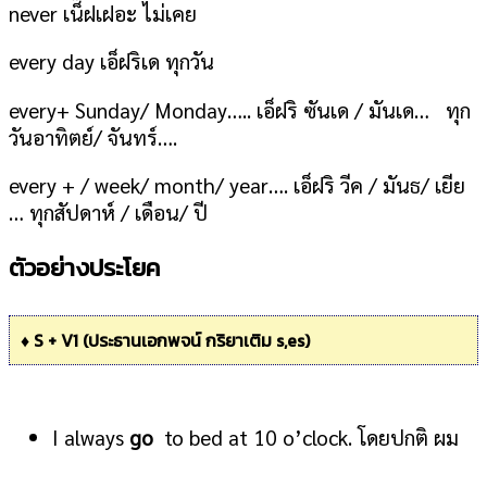
never เน็๊ฝเฝอะ ไม่เคย
every day เอ็ฝริเด ทุกวัน
every+ Sunday/ Monday….. เอ็ฝริ ซันเด / มันเด… ทุก
วันอาทิตย์/ จันทร์….
every + / week/ month/ year…. เอ็ฝริ วีค / มันธ/ เยีย
… ทุกสัปดาห์ / เดือน/ ปี
ตัวอย่างประโยค
♦ S + V1 (ประธานเอกพจน์ กริยาเติม s,es)
I always
go
to bed at 10 o’clock. โดยปกติ ผม