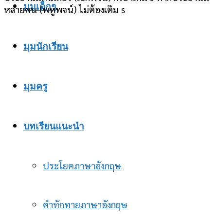
มุมเด็กๆ
หลายคน (พหูพจน์) ไม่ต้องเติม s
มุมนักเรียน
มุมครู
บทเรียนแนะนำ
ประโยคภาษาอังกฤษ
คำทักทายภาษาอังกฤษ