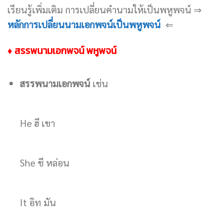
เรียนรู้เพิ่มเติม การเปลี่ยนคำนามให้เป็นพหูพจน์ ⇒
หลักการเปลี่ยนนามเอกพจน์เป็นพหูพจน์
⇐
♦ สรรพนามเอกพจน์ พหูพจน์
สรรพนามเอกพจน์
เช่น
He ฮี เขา
She ชี หล่อน
It อิท มัน