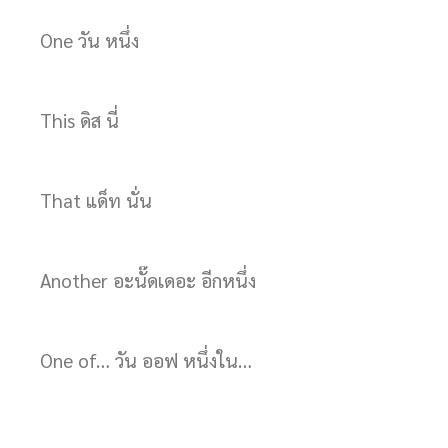
One วัน หนึ่ง
This ดิส นี่
That แด็ท นั่น
Another อะนั๊ดเดอะ อีกหนึ่ง
One of… วัน ออฟ หนึ่งใน…