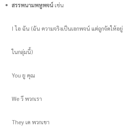
สรรพนามพหูพจน์
เช่น
I ไอ ฉัน (ฉัน ความจริงเป็นเอกพจน์ แต่ถูกจัดให้อยู่
ในกลุ่มนี้)
You ยู คุณ
We วี พวกเรา
They เด พวกเขา