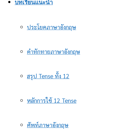
บทเรียนแนะนำ
ประโยคภาษาอังกฤษ
คำทักทายภาษาอังกฤษ
สรุป Tense ทั้ง 12
หลักการใช้ 12 Tense
ศัพท์ภาษาอังกฤษ