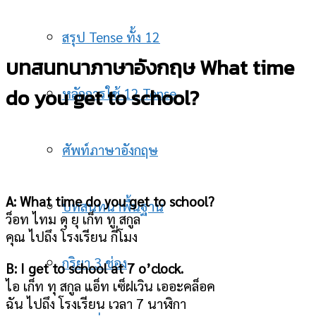
สรุป Tense ทั้ง 12
บทสนทนาภาษาอังกฤษ What time
do you get to school?
หลักการใช้ 12 Tense
ศัพท์ภาษาอังกฤษ
A: What time do you get to school?
บทสนทนาพื้นฐาน
ว็อท ไทม ดุ ยุ เก็ท ทู สกูล
คุณ ไปถึง โรงเรียน กี่โมง
กริยา 3 ช่อง
B: I get to school at 7 o’clock.
ไอ เก็ท ทุ สกูล แอ็ท เซ็ฝเวิน เออะคล็อค
ฉัน ไปถึง โรงเรียน เวลา 7 นาฬิกา