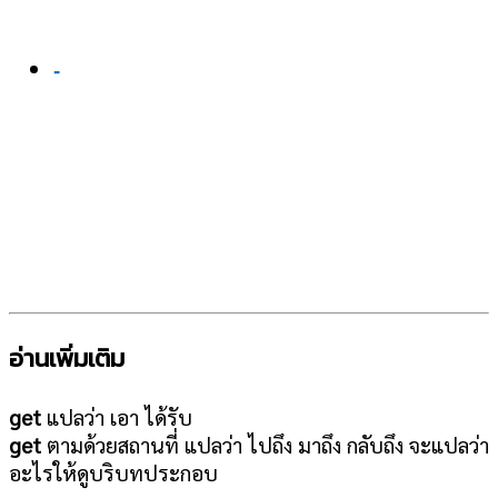
-
อ่านเพิ่มเติม
get
แปลว่า เอา ได้รับ
get
ตามด้วยสถานที่ แปลว่า ไปถึง มาถึง กลับถึง จะแปลว่า
อะไรให้ดูบริบทประกอบ