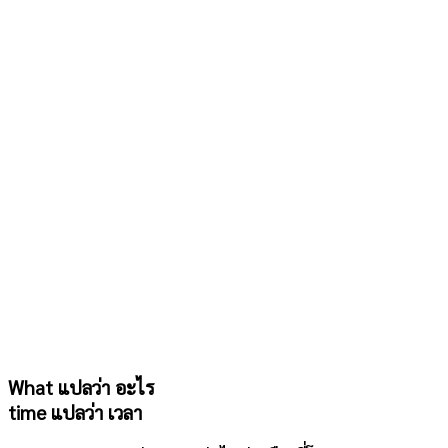
What แปลว่า อะไร
time แปลว่า เวลา