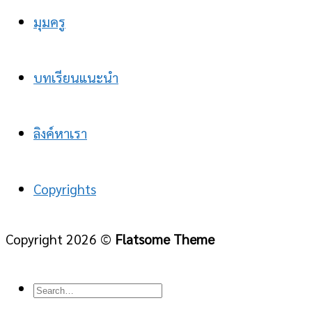
มุมครู
บทเรียนแนะนำ
ลิงค์หาเรา
Copyrights
Copyright 2026 ©
Flatsome Theme