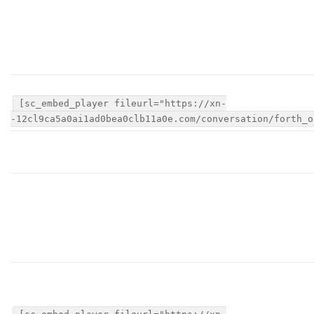
[sc_embed_player fileurl="https://xn-
-12cl9ca5a0ai1ad0bea0clb11a0e.com/conversation/forth_o