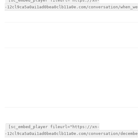
[sc_embed_player fileurl="https://xn-
-12cl9ca5a0ai1ad0bea0clb11a0e.com/conversation/when_we
[sc_embed_player fileurl="https://xn-
-12cl9ca5a0ai1ad0bea0clb11a0e.com/conversation/decembe