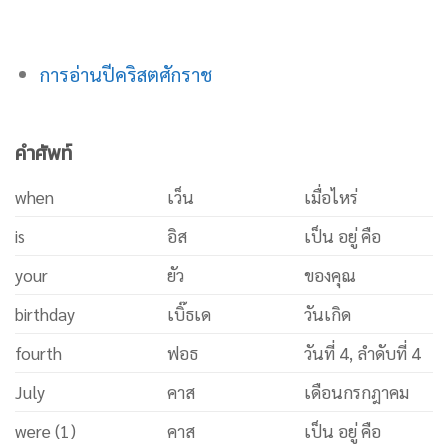
การอ่านปีคริสตศักราช
คำศัพท์
when
เว็น
เมื่อไหร่
is
อิส
เป็น อยู่ คือ
your
ยัว
ของคุณ
birthday
เบิ๊ธเด
วันเกิด
fourth
ฟอธ
วันที่ 4, ลำดับที่ 4
July
คาส
เดือนกรกฎาคม
were (1)
คาส
เป็น อยู่ คือ