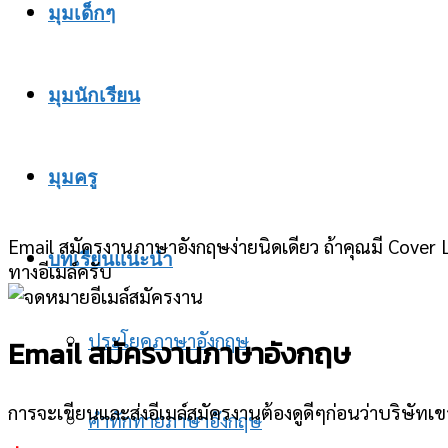
มุมเด็กๆ
มุมนักเรียน
มุมครู
Email สมัครงานภาษาอังกฤษง่ายนิดเดียว ถ้าคุณมี Cover Le
บทเรียนแนะนำ
ทางอีเมล์ครับ
ประโยคภาษาอังกฤษ
Email สมัครงานภาษาอังกฤษ
การจะเขียนและส่งอีเมล์สมัครงานต้องดูดีๆก่อนว่าบริษัท
คำทักทายภาษาอังกฤษ