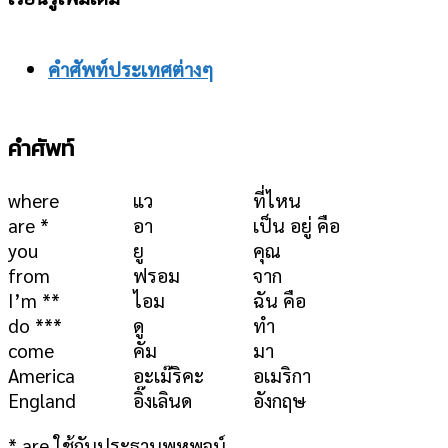
คำศัพท์ประเทศต่างๆ
คำศัพท์
where
แว
ที่ไหน
are *
อา
เป็น อยู่ คือ
you
ยู
คุณ
from
ฟรอม
จาก
I’m **
ไอม
ฉัน คือ
do ***
ดู
ทำ
come
คัม
มา
America
อะเม๊ริคะ
อเมริกา
England
อิ๊งเลินด
อังกฤษ
* are ใช้กับประธานพหูพจน์