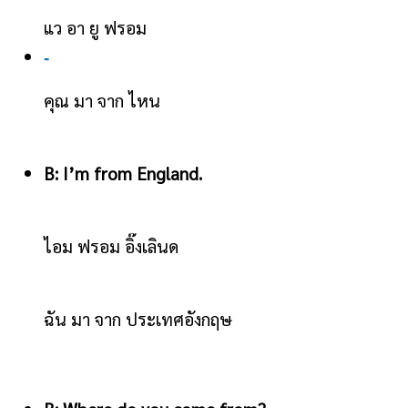
แว อา ยู ฟรอม
-
คุณ มา จาก ไหน
B: I’m from England.
ไอม ฟรอม อิ๊งเลินด
ฉัน มา จาก ประเทศอังกฤษ