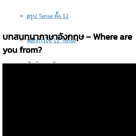
สรุป Tense ทั้ง 12
บทสนทนาภาษาอังกฤษ – Where are
หลักการใช้ 12 Tense
you from?
ศัพท์ภาษาอังกฤษ
บทสนทนาพื้นฐาน
กริยา 3 ช่อง