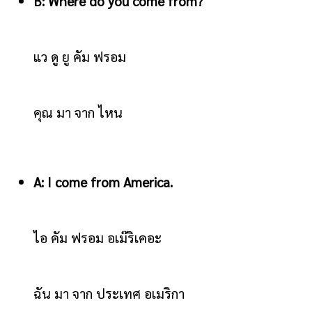
B: Where do you come from?
แว ดู ยู คัม ฟรอม
คุณ มา จาก ไหน
A: I come from America.
ไอ คัม ฟรอม อเม๊ริเคอะ
ฉัน มา จาก ประเทศ อเมริกา