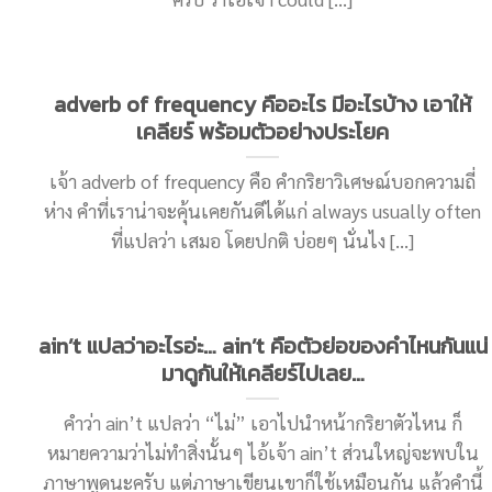
adverb of frequency คืออะไร มีอะไรบ้าง เอาให้
เคลียร์ พร้อมตัวอย่างประโยค
เจ้า adverb of frequency คือ คำกริยาวิเศษณ์บอกความถี่
ห่าง คำที่เราน่าจะคุ้นเคยกันดีได้แก่ always usually often
ที่แปลว่า เสมอ โดยปกติ บ่อยๆ นั่นไง [...]
ain’t แปลว่าอะไรอ่ะ… ain’t คือตัวย่อของคำไหนกันแน่
มาดูกันให้เคลียร์ไปเลย…
คำว่า ain’t แปลว่า “ไม่” เอาไปนำหน้ากริยาตัวไหน ก็
หมายความว่าไม่ทำสิ่งนั้นๆ ไอ้เจ้า ain’t ส่วนใหญ่จะพบใน
ภาษาพูดนะครับ แต่ภาษาเขียนเขาก็ใช้เหมือนกัน แล้วคำนี้