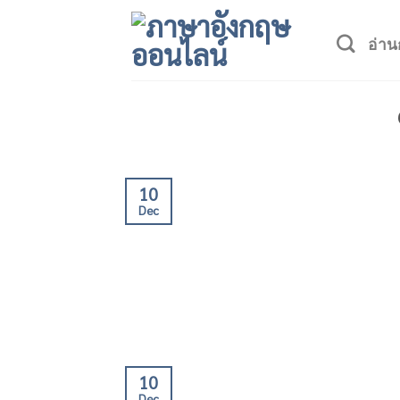
Skip
to
อ่าน
content
10
Dec
10
Dec